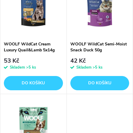
e
p
n
i
í
s
p
WOOLF WildCat Cream
WOOLF WildCat Semi-Moist
Luxury Quail&Lamb 5x14g
Snack Duck 50g
p
r
53 Kč
42 Kč
r
Skladem
>5 ks
Skladem
>5 ks
o
o
DO KOŠÍKU
DO KOŠÍKU
d
d
u
u
k
k