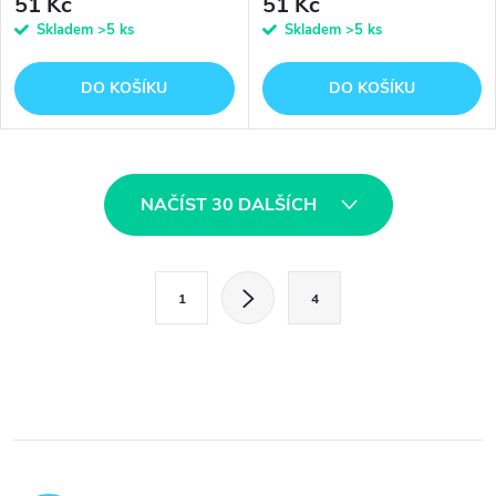
51 Kč
51 Kč
Skladem
>5 ks
Skladem
>5 ks
DO KOŠÍKU
DO KOŠÍKU
O
NAČÍST 30 DALŠÍCH
v
l
S
1
4
t
á
r
d
á
a
n
k
c
o