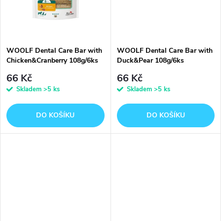
t
t
ů
ů
WOOLF Dental Care Bar with
WOOLF Dental Care Bar with
Chicken&Cranberry 108g/6ks
Duck&Pear 108g/6ks
66 Kč
66 Kč
Skladem
>5 ks
Skladem
>5 ks
DO KOŠÍKU
DO KOŠÍKU