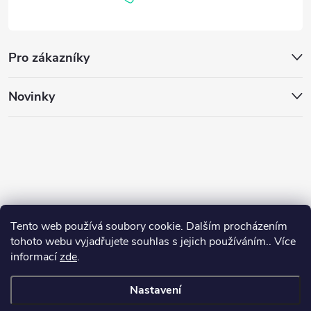
í
u
Pro zákazníky
Novinky
Tento web používá soubory cookie. Dalším procházením
tohoto webu vyjadřujete souhlas s jejich používáním.. Více
informací
zde
.
Nastavení