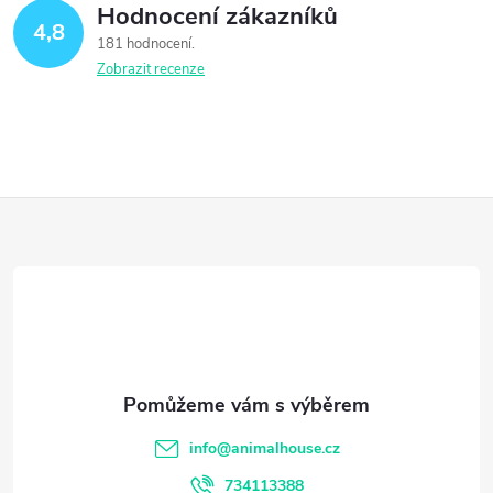
í
v
Hodnocení zákazníků
4,8
á
p
181 hodnocení
n
Zobrazit recenze
r
í
v
k
Z
y
á
v
ý
p
p
a
i
t
s
info
@
animalhouse.cz
734113388