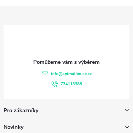
Z
á
p
a
t
info
@
animalhouse.cz
í
734113388
Pro zákazníky
Novinky