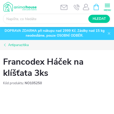
Přejít
NÁKUPNÍ
KOŠÍK
na
obsah
HLEDAT
DOPRAVA ZDARMA při nákupu nad 2999 Kč. Zásilky nad 15 kg
neodesíláme, pouze OSOBNÍ ODBĚR.
Antiparazitika
Francodex Háček na
klíšťata 3ks
Kód produktu:
NO105250