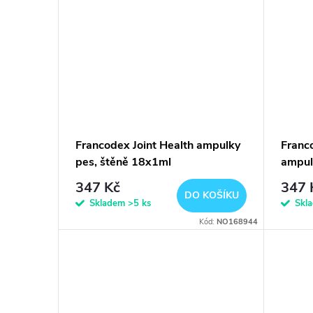
Francodex Joint Health ampulky
Franc
pes, štěně 18x1ml
ampul
347 Kč
347 
DO KOŠÍKU
Skladem
>5 ks
Skl
Kód:
NO168944