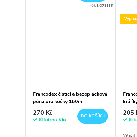
Kód:
NO73865
Výprod
Francodex čistící a bezoplachová
Franco
pěna pro kočky 150ml
králí
270 Kč
205 
DO KOŠÍKU
Skladem
>5 ks
Skl
Vitavit