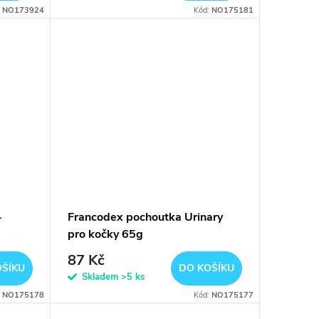
:
NO173924
Kód:
NO175181
-
Francodex pochoutka Urinary
pro kočky 65g
87 Kč
OŠÍKU
DO KOŠÍKU
Skladem
>5 ks
:
NO175178
Kód:
NO175177