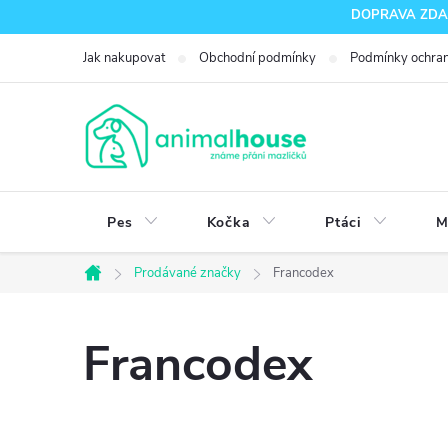
Přejít
DOPRAVA ZDARM
na
Jak nakupovat
Obchodní podmínky
Podmínky ochran
obsah
Pes
Kočka
Ptáci
M
Prodávané značky
Francodex
Domů
Francodex