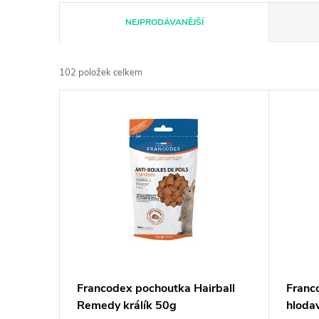
Ř
NEJPRODÁVANĚJŠÍ
a
102
položek celkem
z
V
e
ý
n
p
í
i
p
s
r
p
Francodex pochoutka Hairball
Franc
o
Remedy králík 50g
hlodav