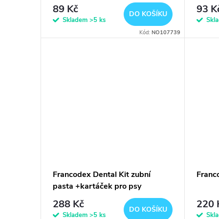
r
d
89 Kč
93 K
DO KOŠÍKU
o
Skladem
>5 ks
Skl
u
Kód:
NO107739
d
k
u
t
k
ů
t
ů
Francodex Dental Kit zubní
Franc
pasta +kartáček pro psy
288 Kč
220 
DO KOŠÍKU
Skladem
>5 ks
Skl