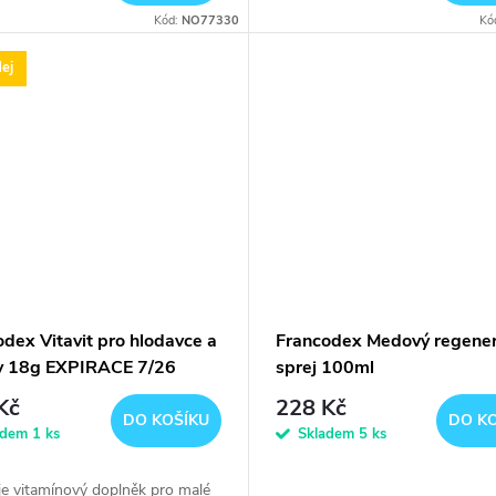
Kód:
NO77330
Kó
ej
dex Vitavit pro hlodavce a
Francodex Medový regener
ky 18g EXPIRACE 7/26
sprej 100ml
Kč
228 Kč
DO KOŠÍKU
DO K
adem
1 ks
Skladem
5 ks
 je vitamínový doplněk pro malé