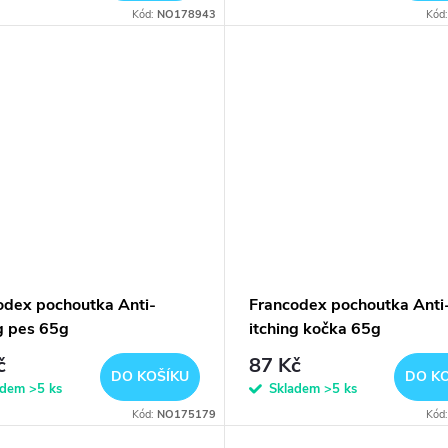
Kód:
NO178943
Kód
odex pochoutka Anti-
Francodex pochoutka Anti
ng pes 65g
itching kočka 65g
č
87 Kč
DO KOŠÍKU
DO K
adem
>5 ks
Skladem
>5 ks
Kód:
NO175179
Kód