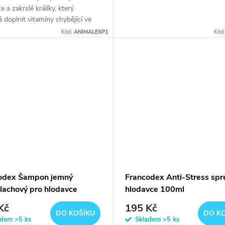
e a zakrslé králíky, který
doplnit vitamíny chybějící ve
založené na senu, obilí a
Kód:
ANIMALEXP1
Kód
ch, podporuje nutriční...
odex Šampon jemný
Francodex Anti-Stress spre
lachový pro hlodavce
hlodavce 100ml
l
Kč
195 Kč
DO KOŠÍKU
DO K
adem
>5 ks
Skladem
>5 ks