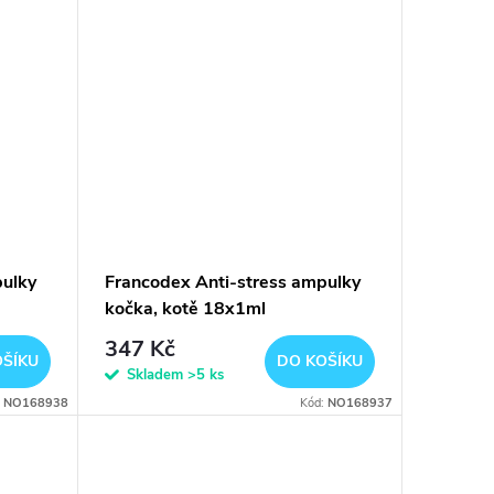
pulky
Francodex Anti-stress ampulky
kočka, kotě 18x1ml
347 Kč
OŠÍKU
DO KOŠÍKU
Skladem
>5 ks
:
NO168938
Kód:
NO168937