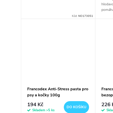
hlodavc
pomáhá 
stravě 
Kód:
NO173051
granulí
Francodex Anti-Stress pasta pro
Franc
psy a kočky 100g
bezop
100m
194 Kč
226 
DO KOŠÍKU
Skladem
>5 ks
Skl