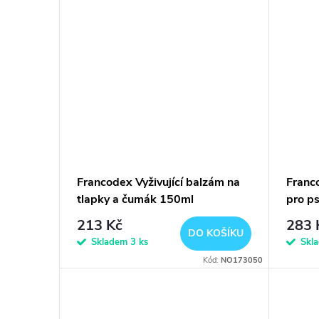
Francodex Vyživující balzám na
Franc
tlapky a čumák 150ml
pro ps
213 Kč
283 
DO KOŠÍKU
Skladem
3 ks
Skl
Kód:
NO173050