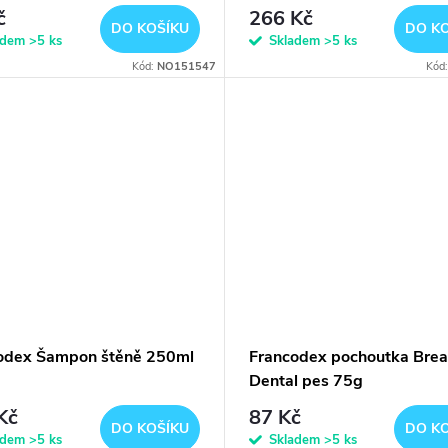
č
266 Kč
DO KOŠÍKU
DO K
adem
>5 ks
Skladem
>5 ks
Kód:
NO151547
Kód
odex Šampon štěně 250ml
Francodex pochoutka Brea
Dental pes 75g
Kč
87 Kč
DO KOŠÍKU
DO K
adem
>5 ks
Skladem
>5 ks