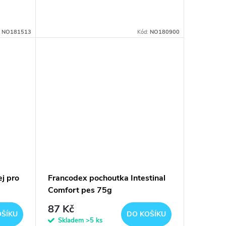
:
NO181513
Kód:
NO180900
j pro
Francodex pochoutka Intestinal
Comfort pes 75g
87 Kč
OŠÍKU
DO KOŠÍKU
Skladem
>5 ks