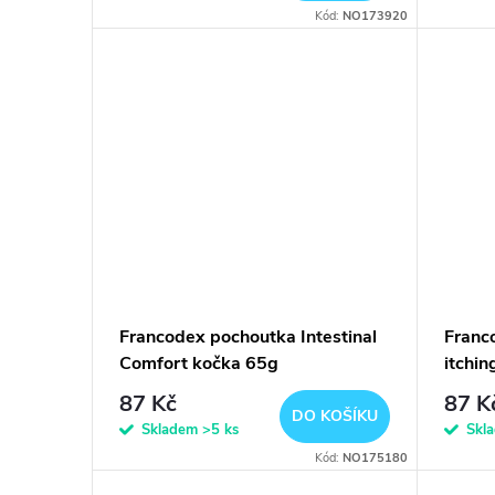
Kód:
NO173920
Francodex pochoutka Intestinal
Franc
Comfort kočka 65g
itchi
87 Kč
87 K
DO KOŠÍKU
Skladem
>5 ks
Skl
Kód:
NO175180