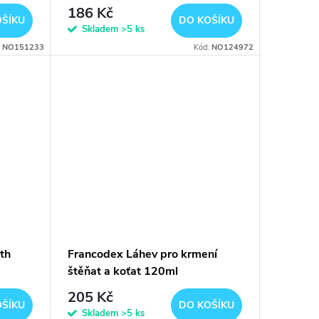
186 Kč
OŠÍKU
DO KOŠÍKU
Skladem
>5 ks
:
NO151233
Kód:
NO124972
th
Francodex Láhev pro krmení
štěňat a koťat 120ml
205 Kč
OŠÍKU
DO KOŠÍKU
Skladem
>5 ks