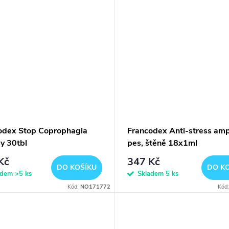
odex Stop Coprophagia
Francodex Anti-stress am
y 30tbl
pes, štěně 18x1ml
Kč
347 Kč
DO KOŠÍKU
DO K
adem
>5 ks
Skladem
5 ks
Kód:
NO171772
Kód