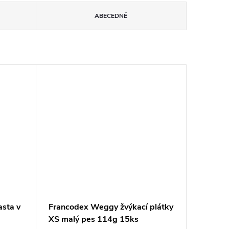
ABECEDNĚ
asta v
Francodex Weggy žvýkací plátky
XS malý pes 114g 15ks