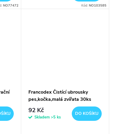
d:
NO77472
Kód:
NO103585
ační
Francodex Čistící ubrousky
pes,kočka,malá zvířata 30ks
92 Kč
OŠÍKU
DO KOŠÍKU
Skladem
>5 ks