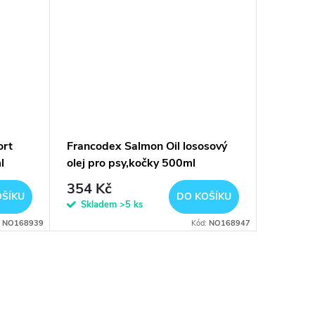
ort
Francodex Salmon Oil lososový
l
olej pro psy,kočky 500ml
354 Kč
OŠÍKU
DO KOŠÍKU
Skladem
>5 ks
:
NO168939
Kód:
NO168947