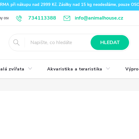
A při nákupu nad 2999 Kč. Zásilky nad 15 kg neodesíláme, pouze O
734113388
info@animalhouse.cz
y osobních údajů
Doprava a platba
Kontakty
HLEDAT
alá zvířata
Akvaristika a teraristika
Výpro