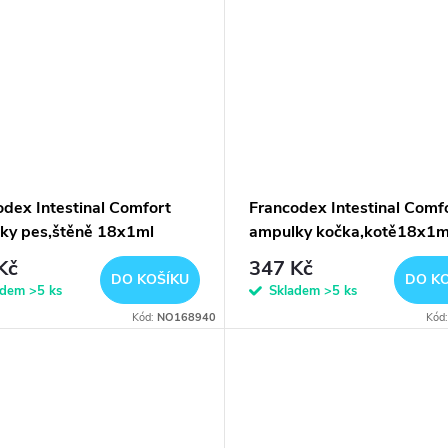
odex Intestinal Comfort
Francodex Intestinal Comf
ky pes,štěně 18x1ml
ampulky kočka,kotě18x1m
Kč
347 Kč
DO KOŠÍKU
DO K
adem
>5 ks
Skladem
>5 ks
Kód:
NO168940
Kód