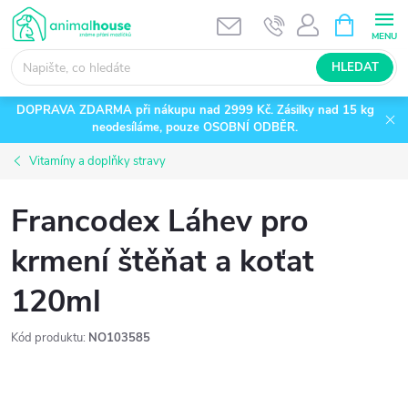
Přejít
NÁKUPNÍ
KOŠÍK
na
obsah
HLEDAT
DOPRAVA ZDARMA při nákupu nad 2999 Kč. Zásilky nad 15 kg
neodesíláme, pouze OSOBNÍ ODBĚR.
Vitamíny a doplňky stravy
Francodex Láhev pro
krmení štěňat a koťat
120ml
Kód produktu:
NO103585