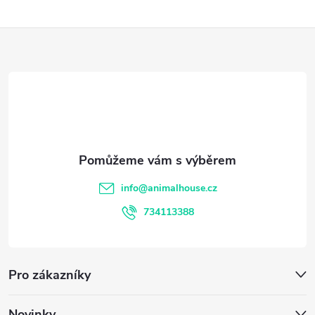
Z
á
p
a
t
info
@
animalhouse.cz
í
734113388
Pro zákazníky
Novinky