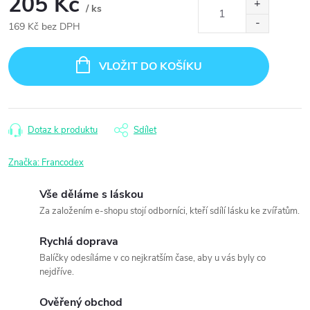
205 Kč
/ ks
169 Kč bez DPH
Měrná
cena:
VLOŽIT DO KOŠÍKU
Dotaz k produktu
Sdílet
Značka:
Francodex
Vše děláme s láskou
Za založením e-shopu stojí odborníci, kteří sdílí lásku ke zvířatům.
Rychlá doprava
Balíčky odesíláme v co nejkratším čase, aby u vás byly co
nejdříve.
Ověřený obchod