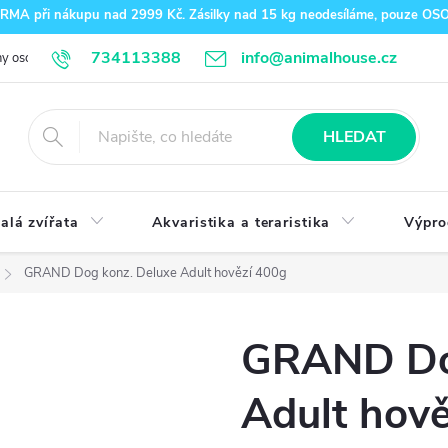
A při nákupu nad 2999 Kč. Zásilky nad 15 kg neodesíláme, pouze O
734113388
info@animalhouse.cz
y osobních údajů
Doprava a platba
Kontakty
HLEDAT
alá zvířata
Akvaristika a teraristika
Výpro
GRAND Dog konz. Deluxe Adult hovězí 400g
GRAND Dog
Adult hov