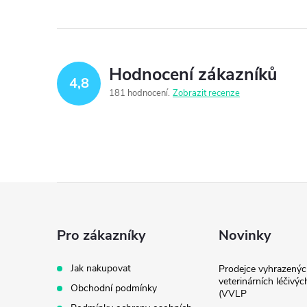
Hodnocení zákazníků
4,8
181 hodnocení
Zobrazit recenze
Z
á
Pro zákazníky
Novinky
p
Jak nakupovat
Prodejce vyhrazenýc
veterinárních léčivýc
Obchodní podmínky
a
(VVLP