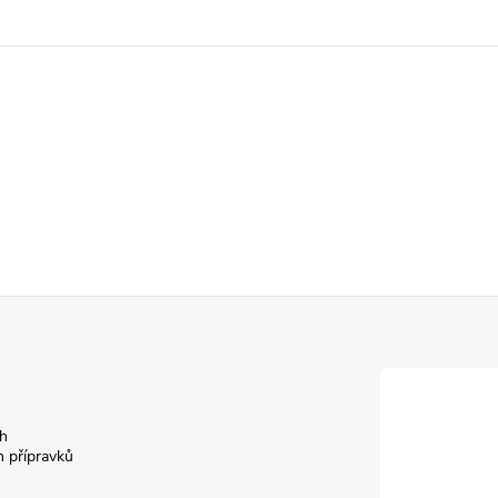
h
h přípravků