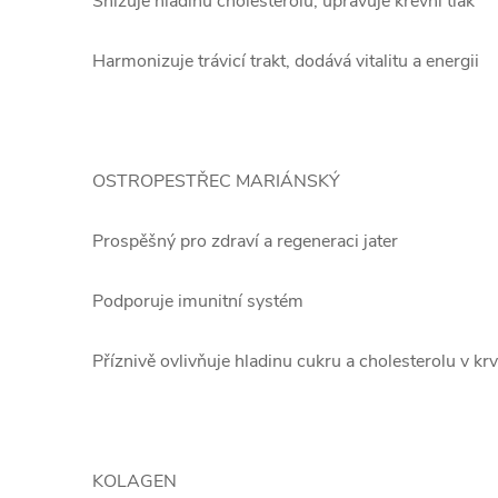
Snižuje hladinu cholesterolu, upravuje krevní tlak
Harmonizuje trávicí trakt, dodává vitalitu a energii
OSTROPESTŘEC MARIÁNSKÝ
Prospěšný pro zdraví a regeneraci jater
Podporuje imunitní systém
Příznivě ovlivňuje hladinu cukru a cholesterolu v krv
KOLAGEN