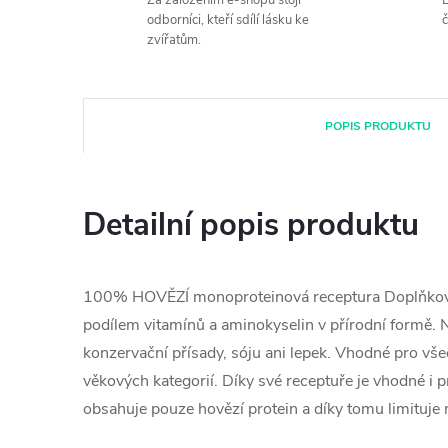
Za založením e-shopu stojí
B
odborníci, kteří sdílí lásku ke
č
zvířatům.
POPIS PRODUKTU
Detailní popis produktu
100% HOVĚZÍ monoproteinová receptura Doplňkov
podílem vitamínů a aminokyselin v přírodní formě.
konzervační přísady, sóju ani lepek. Vhodné pro v
věkových kategorií. Díky své receptuře je vhodné i p
obsahuje pouze hovězí protein a díky tomu limituje 