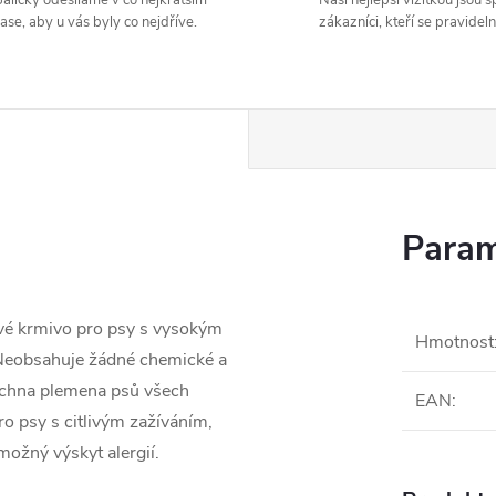
alíčky odesíláme v co nejkratším
Naší nejlepší vizitkou jsou 
ase, aby u vás byly co nejdříve.
zákazníci, kteří se pravideln
Param
é krmivo pro psy s vysokým
Hmotnost
 Neobsahuje žádné chemické a
šechna plemena psů všech
EAN
:
ro psy s citlivým zažíváním,
možný výskyt alergií.