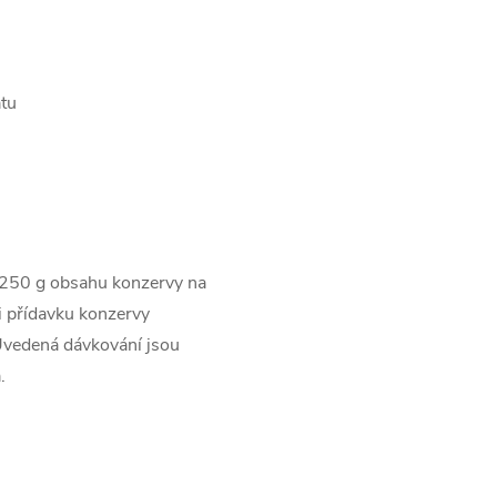
átu
250 g obsahu konzervy na
i přídavku konzervy
 Uvedená dávkování jsou
.