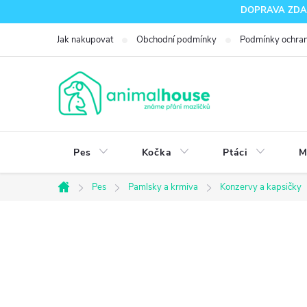
Přejít
DOPRAVA ZDARM
na
Jak nakupovat
Obchodní podmínky
Podmínky ochran
obsah
Pes
Kočka
Ptáci
M
Pes
Pamlsky a krmiva
Konzervy a kapsičky
Domů