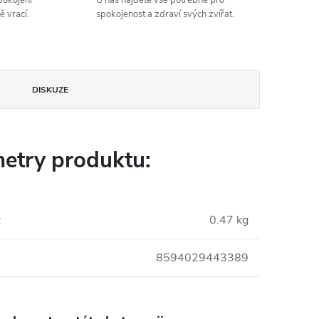
spokojení
U nás najdete vše potřebné pro
ě vrací.
spokojenost a zdraví svých zvířat.
DISKUZE
etry produktu:
:
0.47 kg
8594029443389