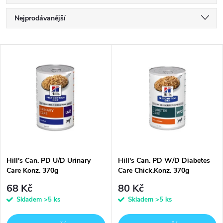
Ř
Nejprodávanější
a
Nejlevnější
V
Nejdražší
z
ý
Abecedně
e
p
n
i
í
s
p
Hill's Can. PD U/D Urinary
Hill's Can. PD W/D Diabetes
Care Konz. 370g
Care Chick.Konz. 370g
p
r
68 Kč
80 Kč
r
Skladem
>5 ks
Skladem
>5 ks
o