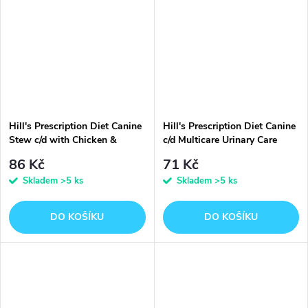
Hill's Prescription Diet Canine
Hill's Prescription Diet Canine
Stew c/d with Chicken &
c/d Multicare Urinary Care
Vegetables konzerva 354 g
konzerva 370 g
86 Kč
71 Kč
Skladem
>5 ks
Skladem
>5 ks
DO KOŠÍKU
DO KOŠÍKU