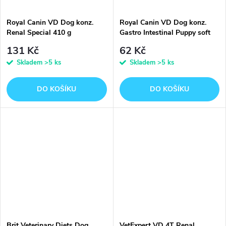
Royal Canin VD Dog konz.
Royal Canin VD Dog konz.
Renal Special 410 g
Gastro Intestinal Puppy soft
mousse 195 g
131 Kč
62 Kč
Skladem
>5 ks
Skladem
>5 ks
DO KOŠÍKU
DO KOŠÍKU
Brit Veterinary Diets Dog
VetExpert VD 4T Renal