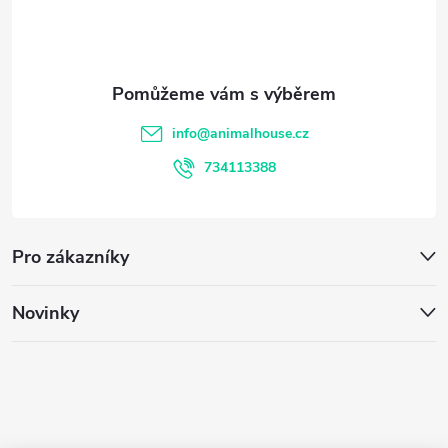
ý
p
p
a
i
t
s
info
@
animalhouse.cz
í
u
734113388
Pro zákazníky
Novinky