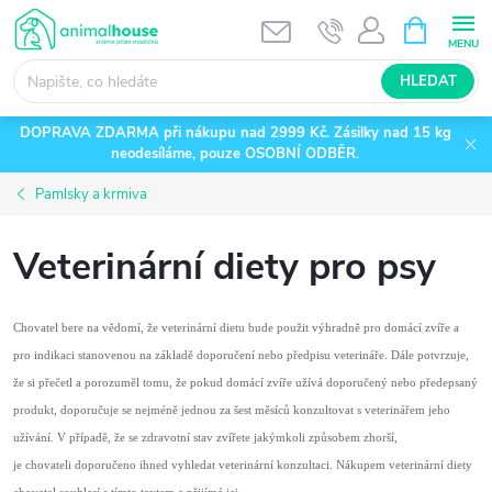
Přejít
NÁKUPNÍ
KOŠÍK
na
obsah
HLEDAT
DOPRAVA ZDARMA při nákupu nad 2999 Kč. Zásilky nad 15 kg
neodesíláme, pouze OSOBNÍ ODBĚR.
Pamlsky a krmiva
Veterinární diety pro psy
Chovatel bere na vědomí, že veterinární dietu bude použit výhradně pro domácí zvíře a
pro indikaci stanovenou na základě doporučení nebo předpisu veterináře. Dále potvrzuje,
že si přečetl a porozuměl tomu, že pokud domácí zvíře užívá doporučený nebo předepsaný
produkt, doporučuje se nejméně jednou za šest měsíců konzultovat s veterinářem jeho
užívání. V případě, že se zdravotní stav zvířete jakýmkoli způsobem zhorší,
je chovateli doporučeno ihned vyhledat veterinární konzultaci. Nákupem veterinární diety