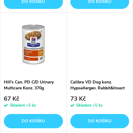
o
DO KOŠÍKU
DO KOŠÍKU
d
d
u
u
k
k
t
t
ů
ů
Hill's Can. PD C/D Urinary
Calibra VD Dog konz.
Multicare Konz. 370g
Hypoallergen. Rabbit&Insect
400g
67 Kč
73 Kč
Skladem
>5 ks
Skladem
>5 ks
DO KOŠÍKU
DO KOŠÍKU