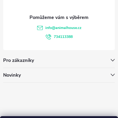
p
k
y
a
v
t
info
@
animalhouse.cz
ý
í
734113388
p
i
Pro zákazníky
s
u
Novinky