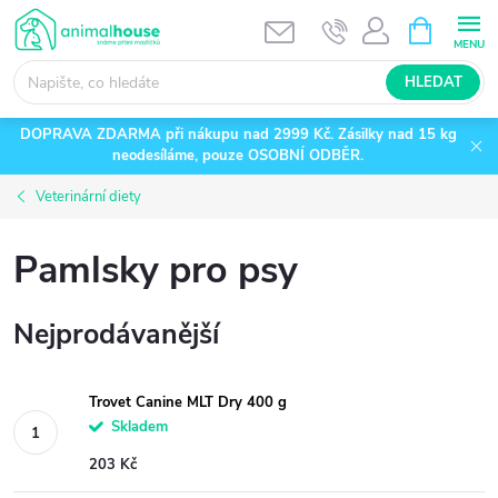
Přejít
NÁKUPNÍ
KOŠÍK
na
obsah
HLEDAT
DOPRAVA ZDARMA při nákupu nad 2999 Kč. Zásilky nad 15 kg
neodesíláme, pouze OSOBNÍ ODBĚR.
Veterinární diety
Pamlsky pro psy
Nejprodávanější
Trovet Canine MLT Dry 400 g
Skladem
203 Kč