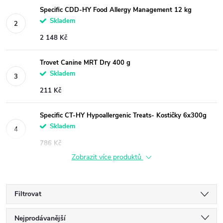
Specific CDD-HY Food Allergy Management 12 kg
Skladem
2 148 Kč
Trovet Canine MRT Dry 400 g
Skladem
211 Kč
Specific CT-HY Hypoallergenic Treats- Kostičky 6x300g
Skladem
786 Kč
Zobrazit více produktů
Filtrovat
Ř
Nejprodávanější