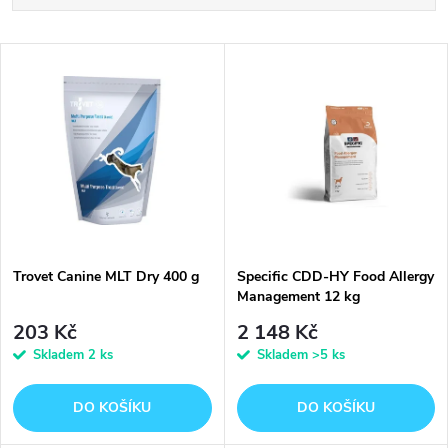
a
Nejlevnější
V
Nejdražší
z
ý
Abecedně
e
p
n
i
í
s
p
Trovet Canine MLT Dry 400 g
Specific CDD-HY Food Allergy
Management 12 kg
p
r
203 Kč
2 148 Kč
r
Skladem
2 ks
Skladem
>5 ks
o
o
DO KOŠÍKU
DO KOŠÍKU
d