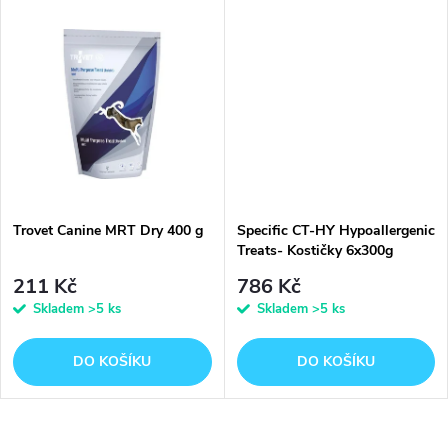
d
u
u
k
k
t
t
ů
ů
Trovet Canine MRT Dry 400 g
Specific CT-HY Hypoallergenic
Treats- Kostičky 6x300g
211 Kč
786 Kč
Skladem
>5 ks
Skladem
>5 ks
DO KOŠÍKU
DO KOŠÍKU