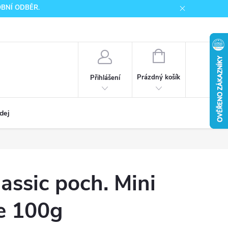
SOBNÍ ODBĚR.
NÁKUPNÍ
KOŠÍK
Prázdný košík
Přihlášení
dej
ssic poch. Mini
e 100g