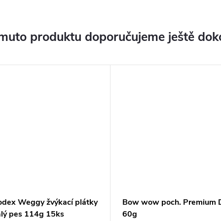
muto produktu doporučujeme ještě dok
odex Weggy žvýkací plátky
Bow wow poch. Premium D
lý pes 114g 15ks
60g