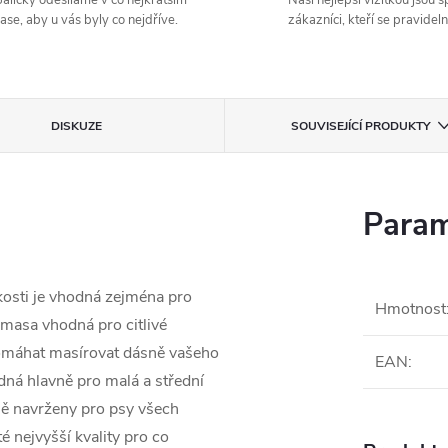
alíčky odesíláme v co nejkratším
Naší nejlepší vizitkou jsou 
ase, aby u vás byly co nejdříve.
zákazníci, kteří se pravideln
DISKUZE
SOUVISEJÍCÍ PRODUKTY
Param
osti je vhodná zejména pro
Hmotnost
 masa vhodná pro citlivé
pomáhat masírovat dásně vašeho
EAN
:
odná hlavně pro malá a střední
ě navrženy pro psy všech
é nejvyšší kvality pro co