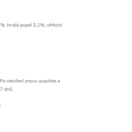
1%, hrubý popel 3,2%, vlhkost
Po otevření znovu uzavřete a
 7 dnů.
.