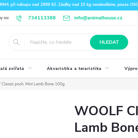
A při nákupu nad 2999 Kč. Zásilky nad 15 kg neodesíláme, pouze O
734113388
info@animalhouse.cz
y osobních údajů
Doprava a platba
Kontakty
HLEDAT
alá zvířata
Akvaristika a teraristika
Výpro
lassic poch. Mini Lamb Bone 100g
WOOLF Cla
Lamb Bon