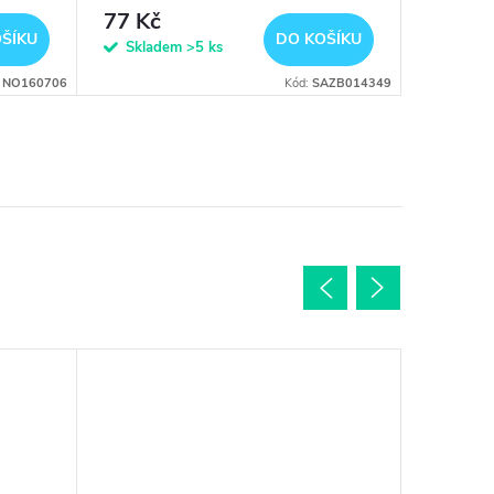
g
77 Kč
628 K
ŠÍKU
DO KOŠÍKU
Skladem
>5 ks
Sklad
:
NO160706
Kód:
SAZB014349