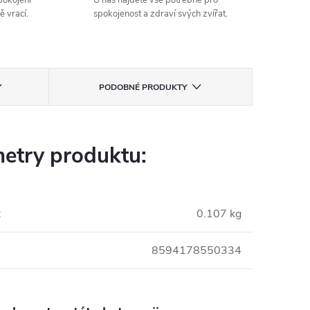
spokojení
U nás najdete vše potřebné pro
ě vrací.
spokojenost a zdraví svých zvířat.
PODOBNÉ PRODUKTY
etry produktu:
:
0.107 kg
8594178550334