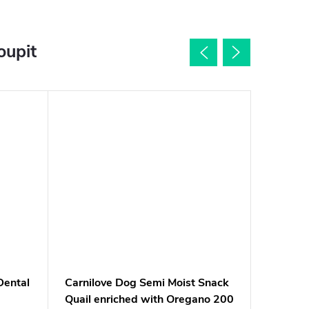
oupit
ental
Carnilove Dog Semi Moist Snack
Specifi
Quail enriched with Oregano 200
Treats 