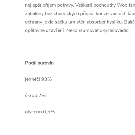
nejlepší příjem potravy. Veškeré pochoutky Woolfsna
zabaleny bez chemických přísad, konzervačních látek
ochrany je do sáčku umístěn absorbér kyslíku. Balíč
opětovné uzavření. Nekonzumovat okysličovadlo.
Podíl surovin
jehněčí 93%
škrob 2%
glycerin 0,5%