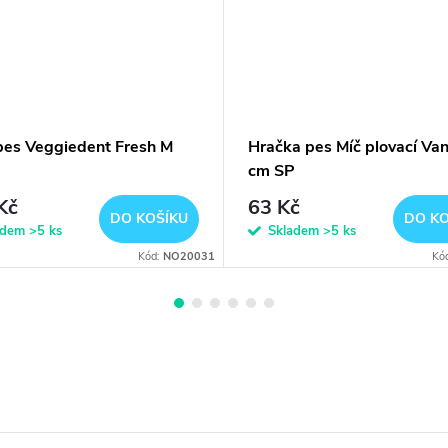
.pes Veggiedent Fresh M
Hračka pes Míč plovací Vani
cm SP
Kč
63 Kč
DO KOŠÍKU
DO KO
adem
>5 ks
Skladem
>5 ks
Kód:
NO20031
Kó