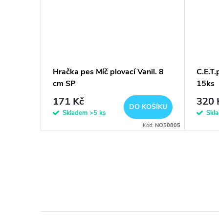
t Cube
Hračka pes Míč plovací Vanil. 8
C.E.T
cm SP
15ks
171 Kč
320 
KOŠÍKU
DO KOŠÍKU
Skladem
>5 ks
Skl
Kód:
NO91362
Kód:
NO50805