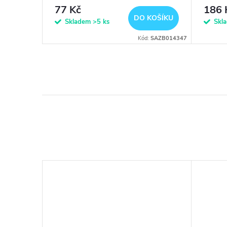
200 g
77 Kč
186 
KOŠÍKU
DO KOŠÍKU
Skladem
>5 ks
Skl
ód:
NO114751
Kód:
SAZB014347