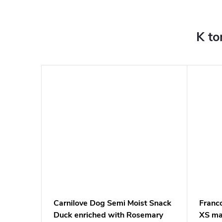
K to
í prsa,
Carnilove Dog Semi Moist Snack
Franc
Duck enriched with Rosemary
XS ma