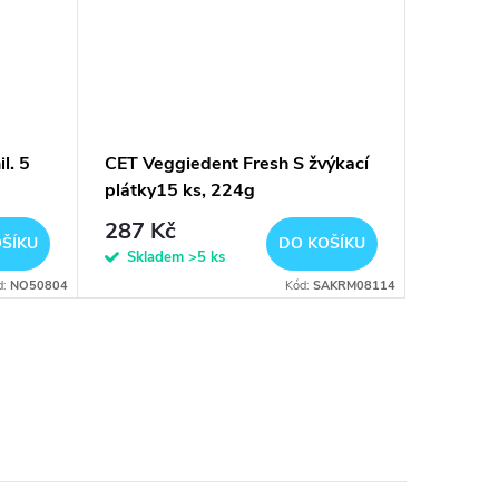
l. 5
CET Veggiedent Fresh S žvýkací
Orozyme
plátky15 ks, 224g
224g
287 Kč
306 K
ŠÍKU
DO KOŠÍKU
Skladem
>5 ks
Sklad
d:
NO50804
Kód:
SAKRM08114