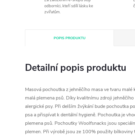
Za založením e-shopu stojí
B
odborníci, kteří sdílí lásku ke
č
zvířatům.
POPIS PRODUKTU
Detailní popis produktu
Masová pochoutka z jehněčího masa ve tvaru malé k
malá plemena psů. Díky kvalitnímu zdroji jehněčího
alergické psy. Při delším žvýkání bude pochoutka 
psa a přispívat k dentální hygieně. Pochoutka je vh
plemena psů. Pochoutky Woolfsnacks jsou speciáln
plemen. Při výrobě jsou ze 100% použity bílkoviny t